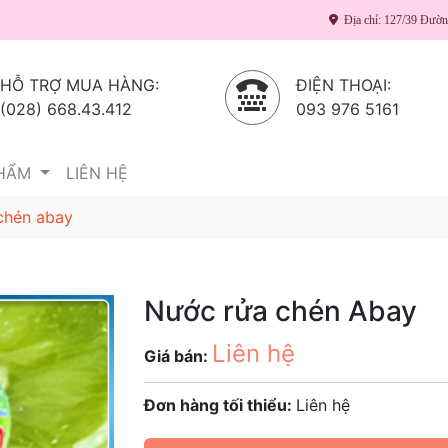
Địa chỉ: 127/39 Đườ
HỖ TRỢ MUA HÀNG:
ĐIỆN THOẠI:
(028) 668.43.412
093 976 5161
PHẨM
LIÊN HỆ
chén abay
Nước rửa chén Abay
Liên hệ
Giá bán:
Đơn hàng tối thiểu:
Liên hệ