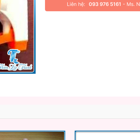
Liên hệ:
093 976 5161
- Ms. 