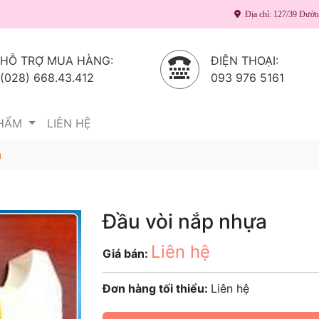
Địa chỉ: 127/39 Đườ
HỖ TRỢ MUA HÀNG:
ĐIỆN THOẠI:
(028) 668.43.412
093 976 5161
PHẨM
LIÊN HỆ
a
Đầu vòi nắp nhựa
Liên hệ
Giá bán:
Đơn hàng tối thiểu:
Liên hệ