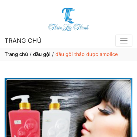
TRANG CHỦ
Trang chủ
/
dầu gội
/
dầu gội thảo dược amolice