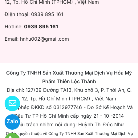
12, Tp. Hồ Chí Minh (TPHCM) , Việt Nam
Điện thoại:
0939 895 161
Hotline:
0939 895 161
Email:
hnhu002@gmail.com
Công Ty TNHH Sản Xuất Thương Mại Dịch Vụ Hóa Mỹ
Phẩm Thiên Lộc Thành
Địa chỉ: 127/39 Đường TA13, Khu phố 3, P. Thới An, Q.
12, Tp. Hồ Chí Minh (TPHCM) , Việt Nam
Giấy phép ĐKKD số 0312977746 - Do Sở Kế Hoạch Và
Đầu Tư TP Hồ Chí Minh cấp ngày 21 - 10 -2014
Zalo
Chịu trách nhiệm nội dung: Huỳnh Thị Đức Như
© Bản quyền thuộc về Công Ty TNHH Sản Xuất Thương Mại Dịch Vụ