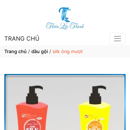
TRANG CHỦ
Trang chủ
/
dầu gội
/
silk óng mượt