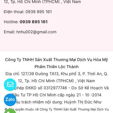
12, Tp. Hồ Chí Minh (TPHCM) , Việt Nam
Điện thoại:
0939 895 161
Hotline:
0939 895 161
Email:
hnhu002@gmail.com
Công Ty TNHH Sản Xuất Thương Mại Dịch Vụ Hóa Mỹ
Phẩm Thiên Lộc Thành
Địa chỉ: 127/39 Đường TA13, Khu phố 3, P. Thới An, Q.
12, Tp. Hồ Chí Minh (TPHCM) , Việt Nam
Giấy phép ĐKKD số 0312977746 - Do Sở Kế Hoạch Và
Đầu Tư TP Hồ Chí Minh cấp ngày 21 - 10 -2014
Zalo
Chịu trách nhiệm nội dung: Huỳnh Thị Đức Như
© Bản quyền thuộc về Công Ty TNHH Sản Xuất Thương Mại Dịch Vụ