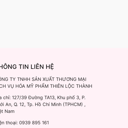
HÔNG TIN LIÊN HỆ
ÔNG TY TNHH SẢN XUẤT THƯƠNG MẠI
ỊCH VỤ HÓA MỸ PHẨM THIÊN LỘC THÀNH
a chỉ: 127/39 Đường TA13, Khu phố 3, P.
ới An, Q. 12, Tp. Hồ Chí Minh (TPHCM) ,
ệt Nam
ện thoại:
0939 895 161