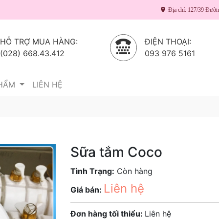
Địa chỉ: 127/39 Đườ
HỖ TRỢ MUA HÀNG:
ĐIỆN THOẠI:
(028) 668.43.412
093 976 5161
PHẨM
LIÊN HỆ
Sữa tắm Coco
Tình Trạng:
Còn hàng
Liên hệ
Giá bán:
Đơn hàng tối thiểu:
Liên hệ