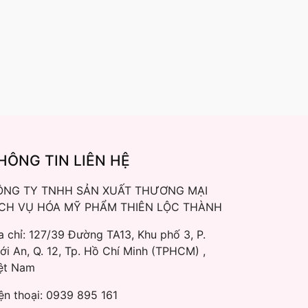
HÔNG TIN LIÊN HỆ
ÔNG TY TNHH SẢN XUẤT THƯƠNG MẠI
ỊCH VỤ HÓA MỸ PHẨM THIÊN LỘC THÀNH
a chỉ: 127/39 Đường TA13, Khu phố 3, P.
ới An, Q. 12, Tp. Hồ Chí Minh (TPHCM) ,
ệt Nam
ện thoại:
0939 895 161