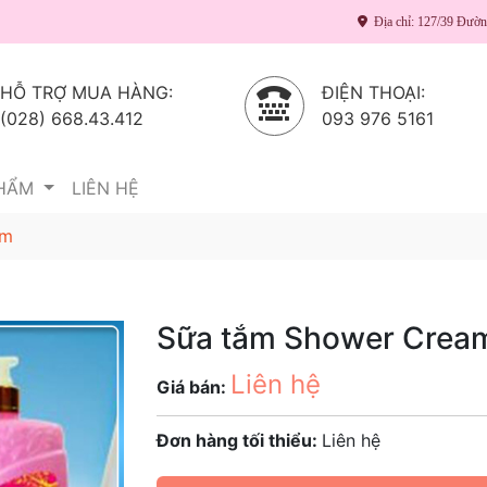
Địa chỉ: 127/39 Đườ
HỖ TRỢ MUA HÀNG:
ĐIỆN THOẠI:
(028) 668.43.412
093 976 5161
PHẨM
LIÊN HỆ
am
Sữa tắm Shower Crea
Liên hệ
Giá bán:
Đơn hàng tối thiểu:
Liên hệ