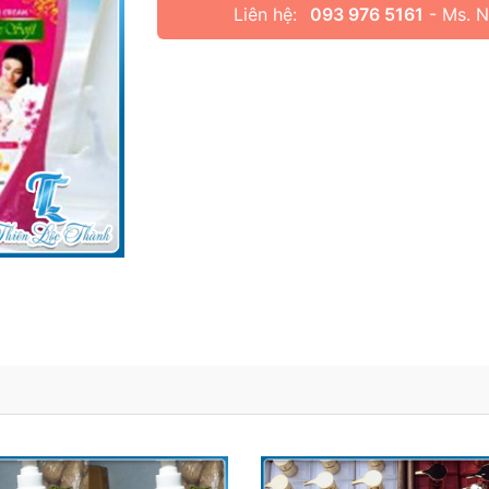
Liên hệ:
093 976 5161
- Ms. 